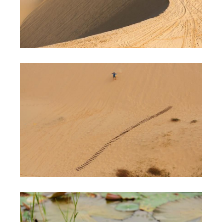
Обучение Виндсерфингу
Прокат виндсерфинга и винг фойла
Классический серфинг и SUP
Продажа оборудования
Обучение кайтсерфингу
Система скидок
Обучение Wing Foil