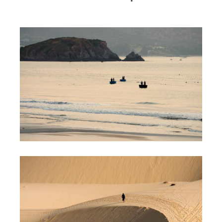
RRD Russian Cup
Вьетнам
Новости
Медиа
Фото
Видео
Места катания
Наши станции
Ветратория.Дахаб
Ветратория Россия
Ветратория.Вьетнам
Цены