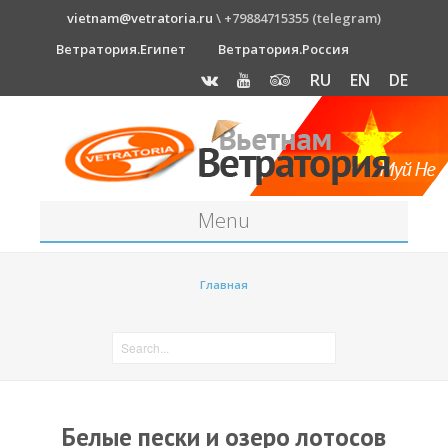
vietnam@vetratoria.ru
\ +79884715355 (telegram)
Ветратория.Египет
Ветратория.Россия
RU
EN
DE
Menu
Станция
Главная
О станции
Как к нам добраться?
Прогноз погоды
Оборудование
Белые пески и озеро лотосов