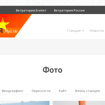
Ветратория.Египет
Ветратория.Россия
Станция
Новости
Фото
Виндсерфинг
Окресности
Кайт
Жизнь станции