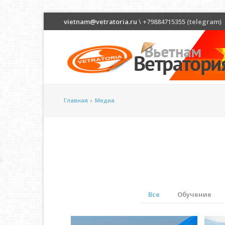
vietnam@vetratoria.ru
\ +79884715355 (telegram)
Главная
›
Медиа
Все
Обучение