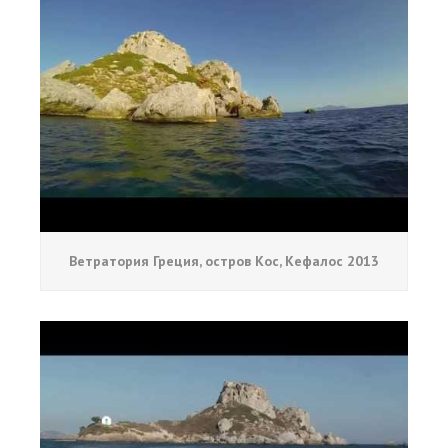
Ветратория Греция, остров Кос, Кефалос 2013