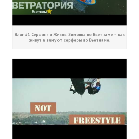
Влог #1 Серфинг и Жизнь. Зимовка во Вьетнаме – как
живут и зимуют серферы во Вьетнаме.