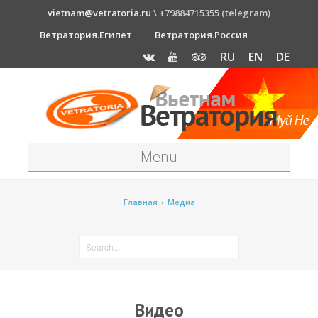
vietnam@vetratoria.ru
\ +79884715355 (telegram)
Ветратория.Египет
Ветратория.Россия
RU
EN
DE
Menu
Станция
Главная
›
Медиа
О станции
Как к нам добраться?
Прогноз погоды
Оборудование
Видео