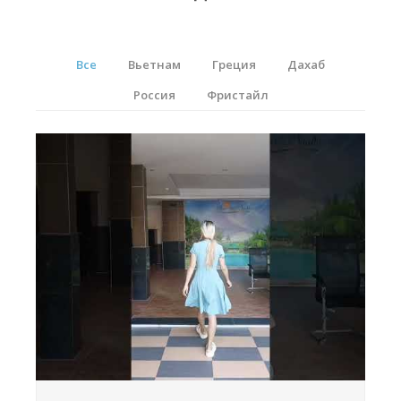
RRD Russian Cup
Вьетнам
Все
Вьетнам
Греция
Дахаб
Новости
Россия
Фристайл
Медиа
Фото
Видео
Места катания
Наши станции
Ветратория.Дахаб
Ветратория Россия
Ветратория.Вьетнам
Цены