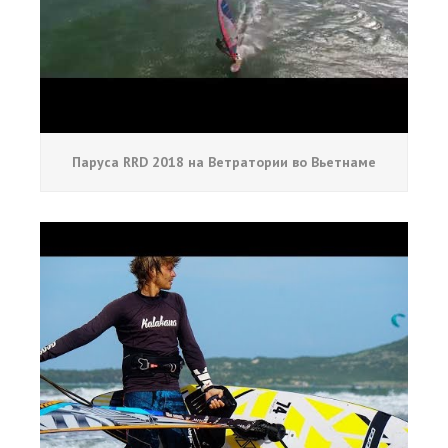
Паруса RRD 2018 на Ветратории во Вьетнаме