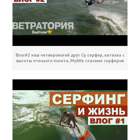
Влог#2 наш четвероногий друг Су серфер, каталка с
высоты птичьего полета, МуйНе глазами серферов