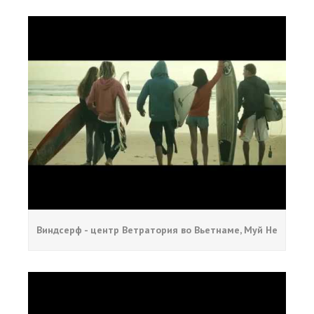
Виндсерф - центр Ветратория во Вьетнаме, Муй Не