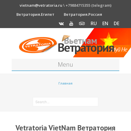
vietnam@vetratoria.ru
\ +79884715355 (telegram)
Ветратория.Египет
Ветратория.Россия
RU
EN
DE
Menu
Станция
Главная
О станции
Как к нам добраться?
Прогноз погоды
Оборудование
Vetratoria VietNam Ветратория