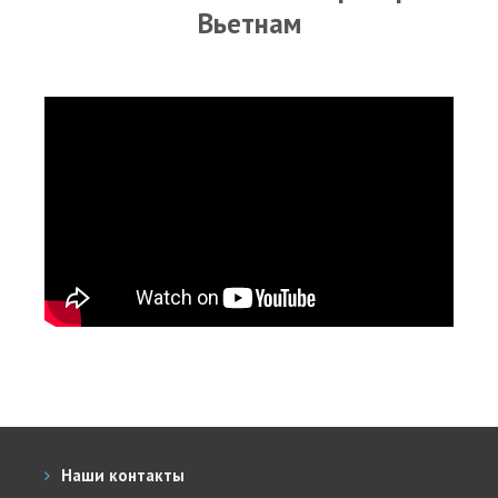
RRD Russian Cup
Вьетнам
Вьетнам
Новости
Медиа
Фото
Видео
Места катания
Наши станции
Ветратория.Дахаб
Ветратория Россия
Ветратория.Вьетнам
Наши контакты
Цены