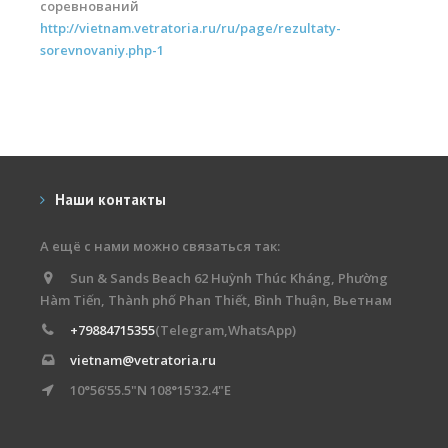
соревнований
Обучение Виндсерфингу
http://vietnam.vetratoria.ru/ru/page/rezultaty-
sorevnovaniy.php-1
Прокат виндсерфинга и винг фойла
Классический серфинг и SUP
Продажа оборудования
Обучение кайтсерфингу
Наши контакты
Система скидок
А ещё с нами можно связаться так:
Обучение Wing Foil
Sun & Sands Beach 62 Huỳnh Thúc Kháng, Phường
Hàm Tiến, Thành phố Phan Thiết, Bình Thuận, Вьетнам
+79884715355
(Telegram,WhatsApp)
vietnam@vetratoria.ru
10°56'55.5"N 108°15'32.4"E