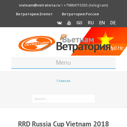
vietnam@vetratoria.ru
\ +79884715355 (telegram)
Ветратория.Египет
Ветратория.Россия
RU
EN
DE
Menu
Станция
Главная
О станции
Как к нам добраться?
Прогноз погоды
Оборудование
RRD Russia Cup Vietnam 2018