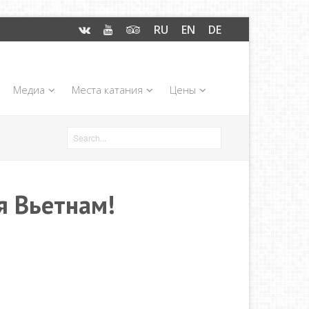
RU
EN
DE
Медиа
Места катания
Цены
я Вьетнам!