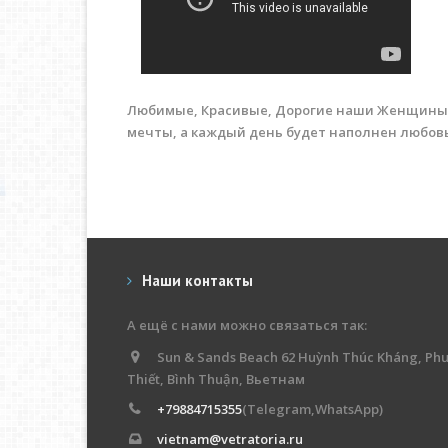
Любимые, Красивые, Дорогие наши Женщины, 
мечты, а каждый день будет наполнен любовь
Наши контакты
А ещё с нами можно связаться так:
Sun & Sands Beach 62 Huỳnh Thúc Kháng, Ph
Thiết, Bình Thuận, Вьетнам
+79884715355
(Telegram,WhatsApp)
vietnam@vetratoria.ru