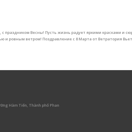
с праздником Весны! Пусть жизнь радует яркими красками и с
ю и ровным ветром! Поздравление с 8 Марта от Ветратория Вье
ường Hàm Tiến, Thành phố Phan