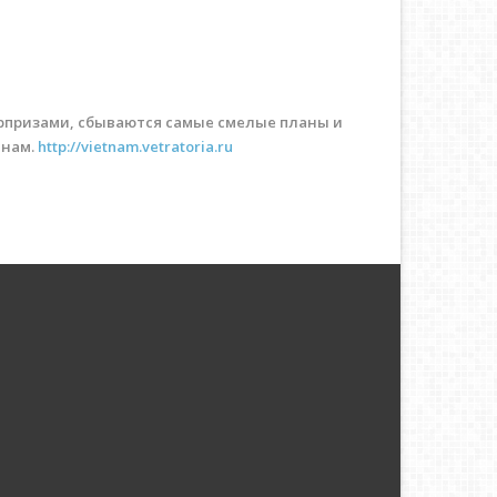
юрпризами, сбываются самые смелые планы и
тнам.
http://vietnam.vetratoria.ru