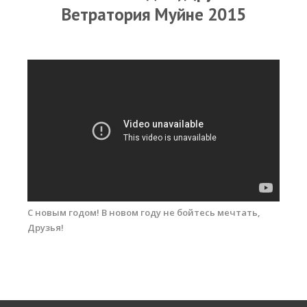
RRD Russian Cup
Ветратория Муйне 2015
Вьетнам
Новости
Медиа
Фото
Видео
Места катания
Наши станции
С новым годом! В новом году не бойтесь мечтать,
Ветратория.Дахаб
Друзья!
Ветратория Россия
Ветратория.Вьетнам
Цены