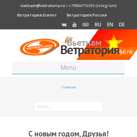
vietnam@vetratoria.ru
\ +79884715355 (telegram)
Ветратория.Египет
Ветратория.Россия
RU
EN
DE
Menu
Станция
Главная
О станции
Как к нам добраться?
Прогноз погоды
Оборудование
С новым годом, Друзья!