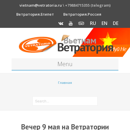
vietnam@vetratoria.ru
\ +79884715355 (telegram)
Ветратория.Египет
Ветратория.Россия
RU
EN
DE
Menu
Станция
Главная
О станции
Как к нам добраться?
Прогноз погоды
Оборудование
Вечер 9 мая на Ветратории