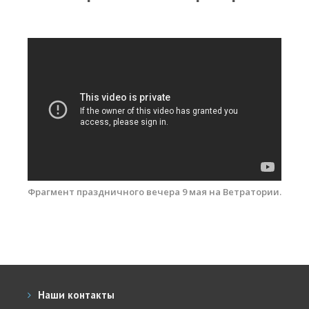
RRD Russian Cup
Вьетнам
Новости
Медиа
Фото
Видео
Места катания
Наши станции
Фрагмент праздничного вечера 9 мая на Ветратории.
Ветратория.Дахаб
Ветратория Россия
Ветратория.Вьетнам
Наши контакты
Цены