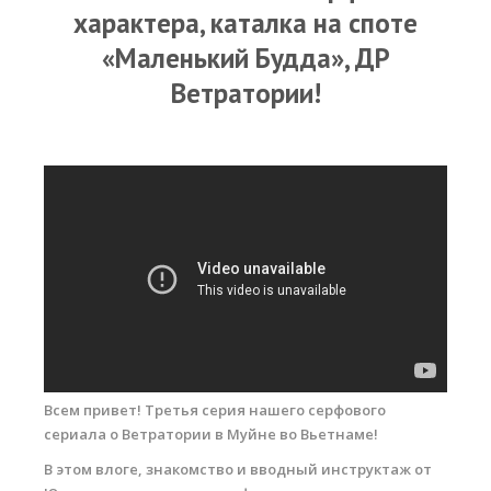
RRD Russian Cup
характера, каталка на споте
Вьетнам
«Маленький Будда», ДР
Ветратории!
Новости
Медиа
Фото
Видео
Места катания
Наши станции
Ветратория.Дахаб
Ветратория Россия
Всем привет! Третья серия нашего серфового
Ветратория.Вьетнам
сериала о Ветратории в Муйне во Вьетнаме!
Цены
В этом влоге, знакомство и вводный инструктаж от