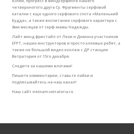
Юлии, прогресс в виндсерфинге нашего
Обучение Виндсерфингу
четвероногого друга Су. Фрагменты серфовой
каталки с еще одного серфового спота «Маленький
Прокат виндсерфинга и винг фойла
Будда», а также воспитание серфового характера с
8ми месяцев от серф-мамы Надежды.
Классический серфинг и SUP
Лайт-винд фристайл от Лехи и Димона участников
Продажа оборудования
EFPT, наших инструкторов и просто клеевых ребят, а
также не большой видео коллаж с ДР станции
Обучение кайтсерфингу
Ветратория от 15го декабря.
Система скидок
Следите за нашими влогами!
Обучение Wing Foil
Пишите комментарии, ставьте лайки и
подписывайтесь на наш канал!
Наш сайт vietnam.vetratoria.ru