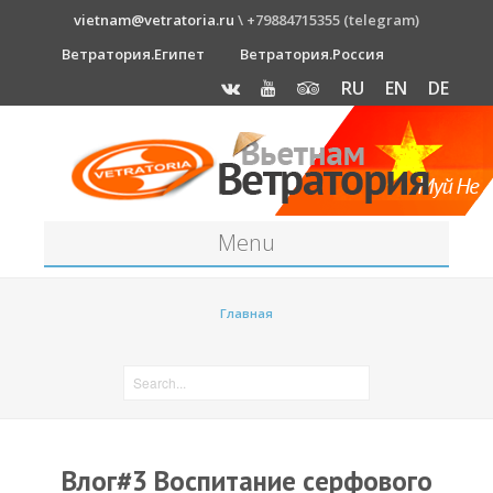
vietnam@vetratoria.ru
\ +79884715355 (telegram)
Ветратория.Египет
Ветратория.Россия
RU
EN
DE
Menu
Станция
Главная
О станции
Как к нам добраться?
Прогноз погоды
Оборудование
Влог#3 Воспитание серфового