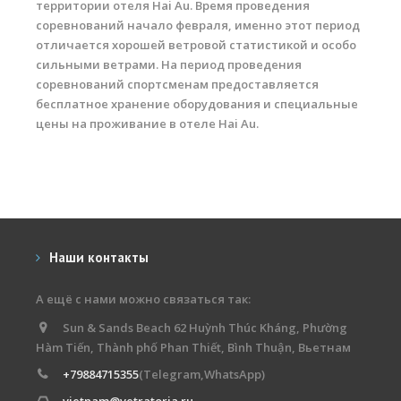
территории отеля Hai Au. Время проведения
Обучение Виндсерфингу
соревнований начало февраля, именно этот период
отличается хорошей ветровой статистикой и особо
Прокат виндсерфинга и винг фойла
сильными ветрами. На период проведения
соревнований спортсменам предоставляется
Классический серфинг и SUP
бесплатное хранение оборудования и специальные
Продажа оборудования
цены на проживание в отеле Hai Au.
Обучение кайтсерфингу
Система скидок
Обучение Wing Foil
Наши контакты
А ещё с нами можно связаться так:
Sun & Sands Beach 62 Huỳnh Thúc Kháng, Phường
Hàm Tiến, Thành phố Phan Thiết, Bình Thuận, Вьетнам
+79884715355
(Telegram,WhatsApp)