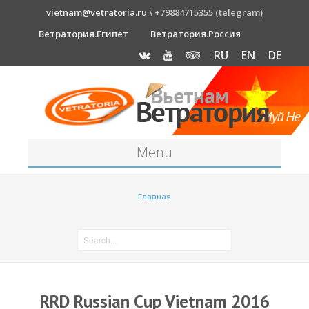
vietnam@vetratoria.ru
\ +79884715355 (telegram)
Ветратория.Египет
Ветратория.Россия
RU
EN
DE
Menu
Станция
Главная
О станции
Как к нам добраться?
Прогноз погоды
Оборудование
RRD Russian Cup Vietnam 2016