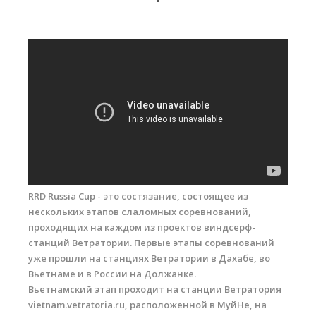
RRD Russian Cup
Вьетнам
Новости
Медиа
Фото
Видео
Места катания
Наши станции
RRD Russia Cup - это состязание, состоящее из
нескольких этапов слаломных соревнований,
Ветратория.Дахаб
проходящих на каждом из проектов виндсерф-
станций Ветратории. Первые этапы соревнований
Ветратория Россия
уже прошли на станциях Ветратории в Дахабе, во
Вьетнаме и в России на Должанке.
Ветратория.Вьетнам
Вьетнамский этап проходит на станции Ветратория
Цены
vietnam.vetratoria.ru, расположенной в МуйНе, на