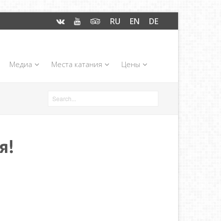
RU
EN
DE
Медиа
Места катания
Цены
я!