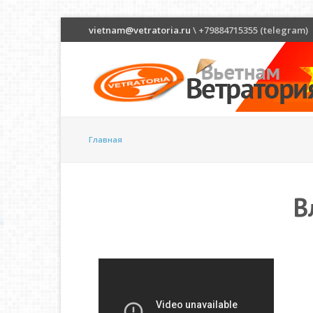
vietnam@vetratoria.ru
\ +79884715355 (telegram)
Главная
В