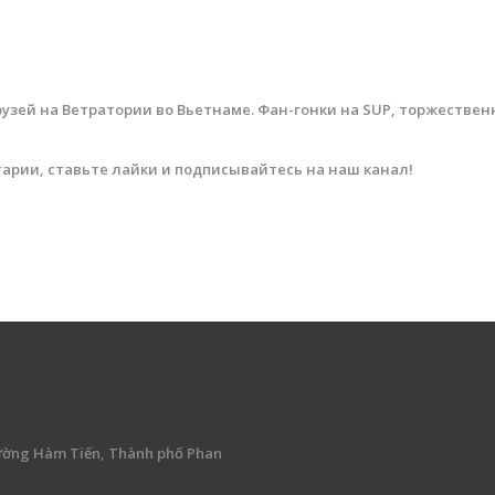
друзей на Ветратории во Вьетнаме. Фан-гонки на SUP, торжеств
рии, ставьте лайки и подписывайтесь на наш канал!
ường Hàm Tiến, Thành phố Phan