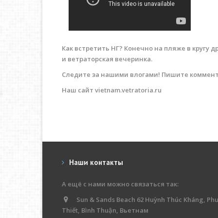
Как встретить НГ? Конечно на пляже в кругу 
и ветраторская вечеринка.
Следите за нашими влогами! Пишите коммента
Наш сайт vietnam.vetratoria.ru
Наши контакты
А ещё с нами можно связаться так:
Sun & Sands Beach 62 Huỳnh Thúc Kháng, Ph
Thiết, Bình Thuận, Вьетнам