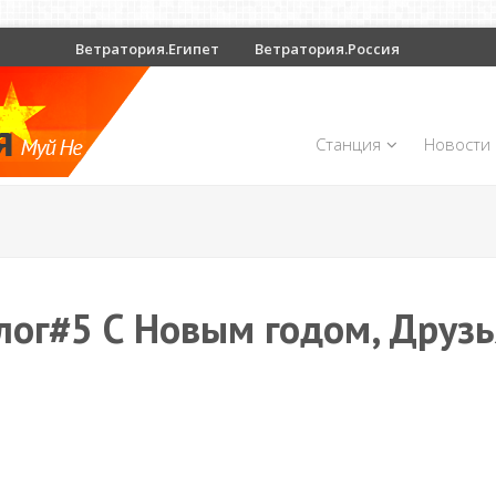
Ветратория.Египет
Ветратория.Россия
Станция
Новости
лог#5 С Новым годом, Друзь