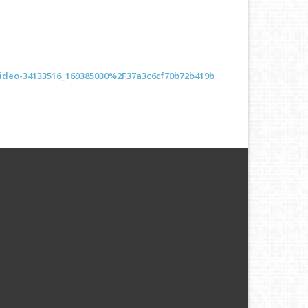
=video-34133516_169385030%2F37a3c6cf70b72b419b