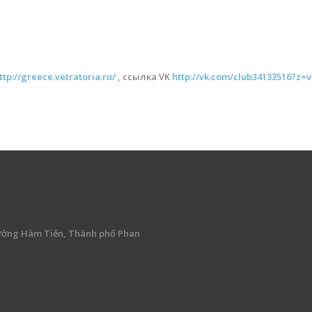
ttp://greece.vetratoria.ru/
, ссылка VK
http://vk.com/club34133516?z
ường Hàm Tiến, Thành phố Phan