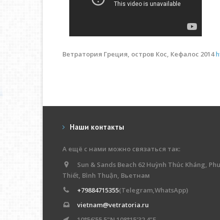
Ветратория Греция, остров Кос, Кефалос 2014
h
Наши контакты
А ещё с нами можно связаться так:
Sun & Sands Beach 62 Huỳnh Thúc Kháng, Ph
Thiết, Bình Thuận, Вьетнам
+79884715355
(Telegram,WhatsApp)
vietnam@vetratoria.ru
10°56'55.5"N 108°15'32.4"E