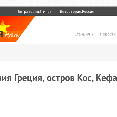
Ветратория.Египет
Ветратория.Россия
Станция
Новости
ия Греция, остров Кос, Кеф