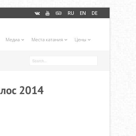
RU
EN
DE
Медиа
Места катания
Цены
алос 2014