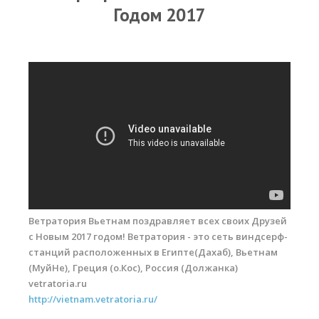
RRD Russian Cup
Годом 2017
Вьетнам
Новости
Медиа
Фото
Видео
Места катания
Наши станции
Ветратория Вьетнам поздравляет всех своих Друзей
Ветратория.Дахаб
с Новым 2017 годом! Ветратория - это сеть виндсерф-
Ветратория Россия
станций расположенных в Египте(Дахаб), Вьетнам
(МуйНе), Греция (о.Кос), Россия (Должанка)
Ветратория.Вьетнам
vetratoria.ru
http://vietnam.vetratoria.ru/
Цены