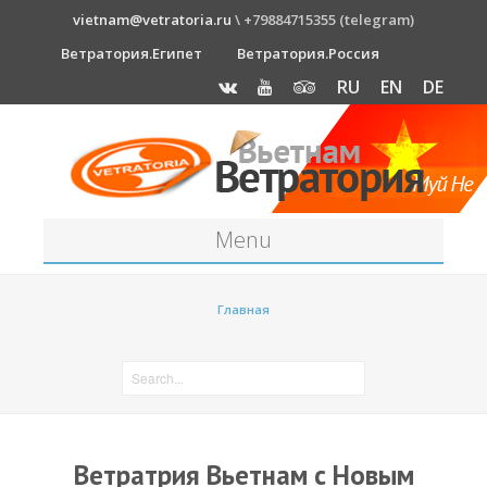
vietnam@vetratoria.ru
\ +79884715355 (telegram)
Ветратория.Египет
Ветратория.Россия
RU
EN
DE
Menu
Станция
Главная
О станции
Как к нам добраться?
Прогноз погоды
Оборудование
Ветратрия Вьетнам с Новым