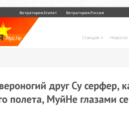
Ветратория.Египет
Ветратория.Россия
Станция
Новости
вероногий друг Су серфер, к
го полета, МуйНе глазами с