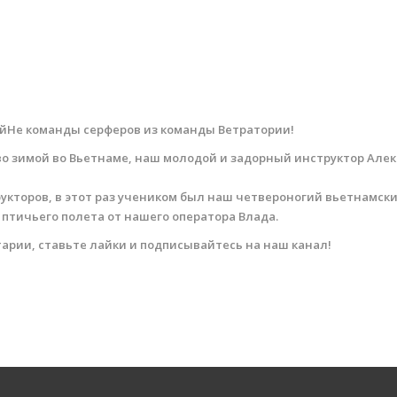
МуйНе команды серферов из команды Ветратории!
сиво зимой во Вьетнаме, наш молодой и задорный инструктор Ал
кторов, в этот раз учеником был наш четвероногий вьетнамский
 птичьего полета от нашего оператора Влада.
рии, ставьте лайки и подписывайтесь на наш канал!