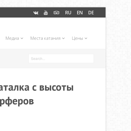
RU
EN
DE
Медиа
Места катания
Цены
аталка с высоты
ерферов