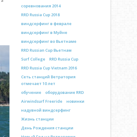
 a
соревнования 2014
RRD Russia Cup 2018
виндсерфинг в феврале
виндсерфинг в Муйне
виндсерфинг во Вьетнаме
RRD Russian Cup Вьетнам
Surf College
RRD Russia Cup
RRD Russia Cup Vietnam 2016
Сеть станций Ветратория
отмечает 10 лет
обучение
оборудование RRD
Airwindsurf Freeride
новинки
надувной виндсерфинг
Жизнь станции
День Рождения станции
Новый Год на Ветратории