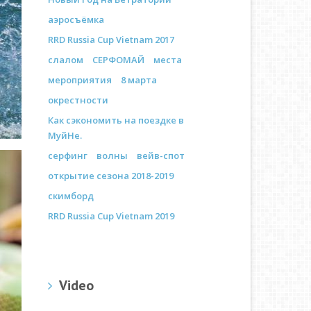
аэросъёмка
RRD Russia Cup Vietnam 2017
слалом
СЕРФОМАЙ
места
мероприятия
8 марта
окрестности
Как сэкономить на поездке в
МуйНе.
серфинг
волны
вейв-спот
открытие сезона 2018-2019
скимборд
RRD Russia Cup Vietnam 2019
Video