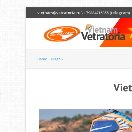
vietnam@vetratoria.ru
\ +79884715355 (telegram)
Home
›
Blogs
›
Vie