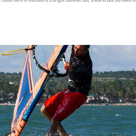
found here in Vietnam is
a bright summer sun, a warm sea (no need in