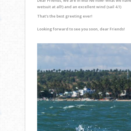
Dear Friends, we are in Mui Ne now!
What we have 
wetsuit at all!) and an excellent wind (sail 4.1)
That's the best greeting ever!
Looking forward to see you soon, dear Friends!