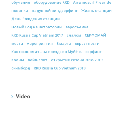
обучение
оборудование RRD
Airwindsurf Freeride
новинки
надувной виндсерфинг
Жизнь станции
День Рождения станции
Новый Год на Ветратории
аэросъёмка
RRD Russia Cup Vietnam 2017
слалом
СЕРФОМАЙ
места
мероприятия
8 марта
окрестности
Как сэкономить на поездке в МуйНе.
серфинг
волны
вейв-спот
открытие сезона 2018-2019
скимборд
RRD Russia Cup Vietnam 2019
Video