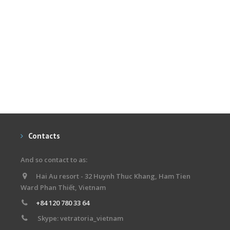
Contacts
And so contact to as:
Hai Au resort - 32 Huynh Thuc Khang, Ham Tien
Ward Phan Thiết, Vietnam
+84 120 780 33 64
Skype: vetratoria_vietnam