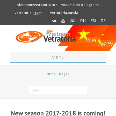
vietnam@vetratoria.ru
\ +79884715355 (telegram)
Vetratoria.Egypt
Vetratoria.Russia
RU
EN
DE
Menu
About
Home
›
Blogs
›
Media
News
Price
New season 2017-2018 is coming!