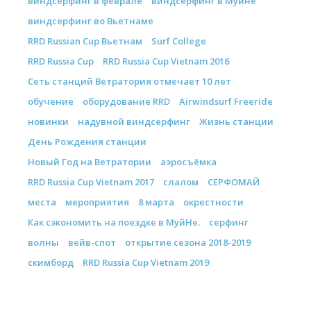
виндсерфинг в феврале
виндсерфинг в Муйне
виндсерфинг во Вьетнаме
RRD Russian Cup Вьетнам
Surf College
RRD Russia Cup
RRD Russia Cup Vietnam 2016
Сеть станций Ветратория отмечает 10 лет
обучение
оборудование RRD
Airwindsurf Freeride
новинки
надувной виндсерфинг
Жизнь станции
День Рождения станции
Новый Год на Ветратории
аэросъёмка
RRD Russia Cup Vietnam 2017
слалом
СЕРФОМАЙ
места
мероприятия
8 марта
окрестности
Как сэкономить на поездке в МуйНе.
серфинг
волны
вейв-спот
открытие сезона 2018-2019
скимборд
RRD Russia Cup Vietnam 2019