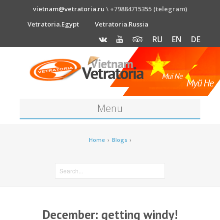
vietnam@vetratoria.ru
\ +79884715355 (telegram)
Vetratoria.Egypt
Vetratoria.Russia
RU
EN
DE
Menu
About
Home
›
Blogs
›
Media
News
Price
December: getting windy!