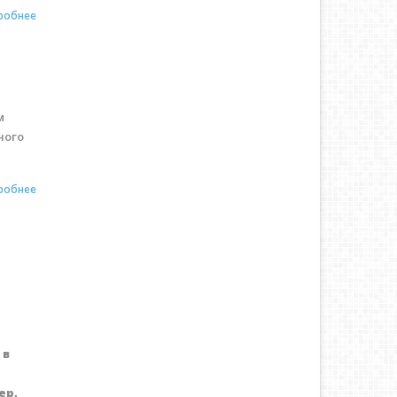
робнее
м
ного
робнее
 в
ер,