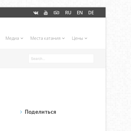
RU
EN
DE
Медиа
Места катания
Цены
Поделиться