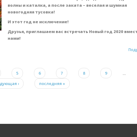
волны и каталка, а после заката – веселая и шумная
новогодняя тусовка!
И этот год не исключение!
Друзья, приглашаем вас встречать Новый год 2020 вмест
нами!
Под
5
6
7
8
9
…
дующая ›
последняя »