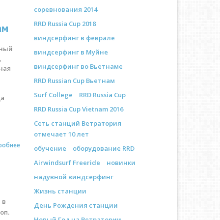
соревнования 2014
RRD Russia Cup 2018
ам
виндсерфинг в феврале
чный
виндсерфинг в Муйне
,
виндсерфинг во Вьетнаме
ная
RRD Russian Cup Вьетнам
Surf College
RRD Russia Cup
да
RRD Russia Cup Vietnam 2016
Сеть станций Ветратория
отмечает 10 лет
робнее
обучение
оборудование RRD
Airwindsurf Freeride
новинки
надувной виндсерфинг
Жизнь станции
 в
День Рождения станции
оп.
Новый Год на Ветратории