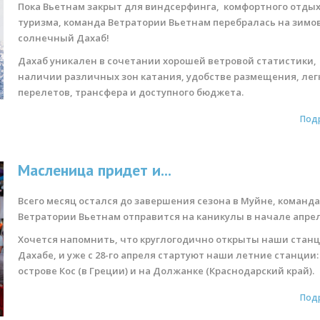
Пока Вьетнам закрыт для виндсерфинга, комфортного отдых
туризма, команда Ветратории Вьетнам перебралась на зимов
солнечный Дахаб!
Дахаб уникален в сочетании хорошей ветровой статистики,
наличии различных зон катания, удобстве размещения, лег
перелетов, трансфера и доступного бюджета.
Под
Масленица придет и...
Всего месяц остался до завершения сезона в Муйне, команд
Ветратории Вьетнам отправится на каникулы в начале апре
Хочется напомнить, что круглогодично открыты наши станц
Дахабе, и уже с 28-го апреля стартуют наши летние станции:
острове Кос (в Греции) и на Должанке (Краснодарский край).
Под