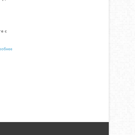
е с
робнее