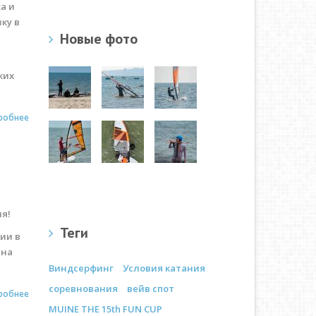
а и
ку в
Новые фото
ких
робнее
а
ля!
Теги
ии в
 на
Виндсерфинг
Условия катания
соревнования
вейв спот
робнее
MUINE THE 15th FUN CUP