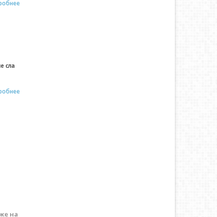
робнее
е сла
робнее
же на