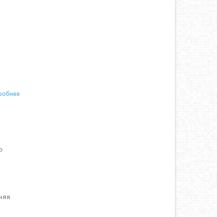
робнее
о
х
в
няя