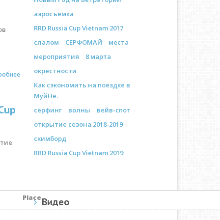
аэросъёмка
RRD Russia Cup Vietnam 2017
ов
слалом
СЕРФОМАЙ
места
мероприятия
8 марта
окрестности
робнее
Как сэкономить на поездке в
МуйНе.
Cup
серфинг
волны
вейв-спот
открытие сезона 2018-2019
скимборд
ятие
RRD Russia Cup Vietnam 2019
Place
Видео