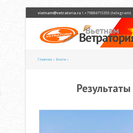
vietnam@vetratoria.ru
\ +79884715355 (telegram)
Главная
›
Блоги
›
Результаты