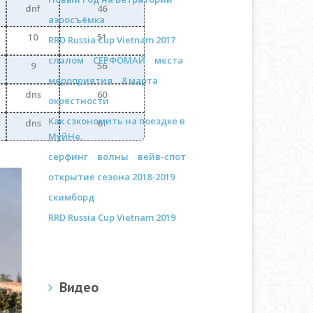
dnf
46
аэросъёмка
10
51
RRD Russia Cup Vietnam 2017
слалом
СЕРФОМАЙ
места
9
56
мероприятия
8 марта
dns
60
окрестности
Как сэкономить на поездке в
dns
61
МуйНе.
серфинг
волны
вейв-спот
открытие сезона 2018-2019
скимборд
RRD Russia Cup Vietnam 2019
Видео