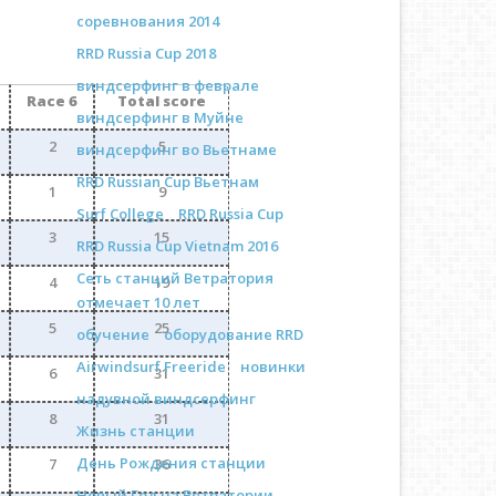
соревнования 2014
RRD Russia Cup 2018
виндсерфинг в феврале
Race 6
Total score
виндсерфинг в Муйне
2
5
виндсерфинг во Вьетнаме
RRD Russian Cup Вьетнам
1
9
Surf College
RRD Russia Cup
3
15
RRD Russia Cup Vietnam 2016
Сеть станций Ветратория
4
19
отмечает 10 лет
5
25
обучение
оборудование RRD
Airwindsurf Freeride
новинки
6
31
надувной виндсерфинг
8
31
Жизнь станции
День Рождения станции
7
36
Новый Год на Ветратории