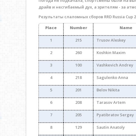
Погода не подкачала, спортсмены были на вы
драйв и несгибаемый дух, а зрителям - за атм
Результаты слаломных сборов RRD Russia Cup 2
Place
Number
Name
1
215
Trusov Aleskey
2
260
Koshkin Maxim
3
100
Vashkevich Andrey
4
218
Sagulenko Anna
5
201
Belov Nikita
6
208
Tarasov Artem
7
205
Pyatibratov Sergey
8
129
Sautin Anatoly