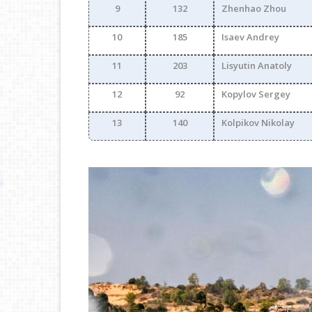
9
132
Zhenhao Zhou
10
185
Isaev Andrey
11
203
Lisyutin Anatoly
12
92
Kopylov Sergey
13
140
Kolpikov Nikolay