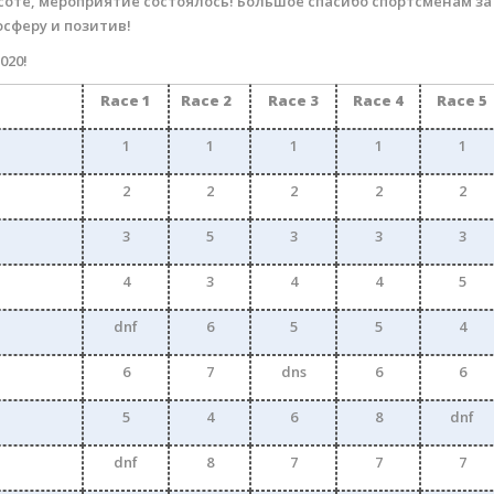
соте, мероприятие состоялось! Большое спасибо спортсменам за
осферу и позитив!
020!
Race 1
Race 2
Race 3
Race 4
Race 5
1
1
1
1
1
2
2
2
2
2
3
5
3
3
3
4
3
4
4
5
dnf
6
5
5
4
6
7
dns
6
6
5
4
6
8
dnf
dnf
8
7
7
7