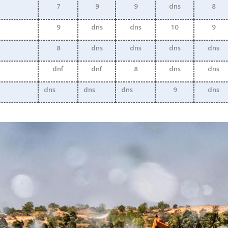
7
9
9
dns
8
9
dns
dns
10
9
8
dns
dns
dns
dns
dnf
dnf
8
dns
dns
dns
dns
dns
9
dns