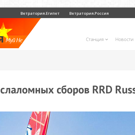
Ветратория.Египет
Ветратория.Россия
Станция
Новости
 слаломных сборов RRD Russ