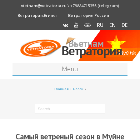
vietnam@vetratoria.ru
\ +79884715355 (telegram)
Ветратория.Египет
Ветратория.Россия
RU
EN
DE
Menu
Станция
Главная
›
Блоги
›
О станции
Как к нам добраться?
Прогноз погоды
Оборудование
Самый ветреный сезон в Муйне