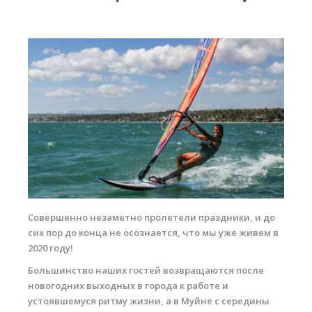
RRD Russian Cup
Вьетнам
Новости
Медиа
Фото
Видео
Места катания
Наши станции
Совершенно незаметно пролетели праздники, и до
Ветратория.Дахаб
сих пор до конца не осознается, что мы уже живем в
Ветратория Россия
2020 году!
Большинство наших гостей возвращаются после
Ветратория.Вьетнам
новогодних выходных в города к работе и
Цены
устоявшемуся ритму жизни, а в Муйне с середины