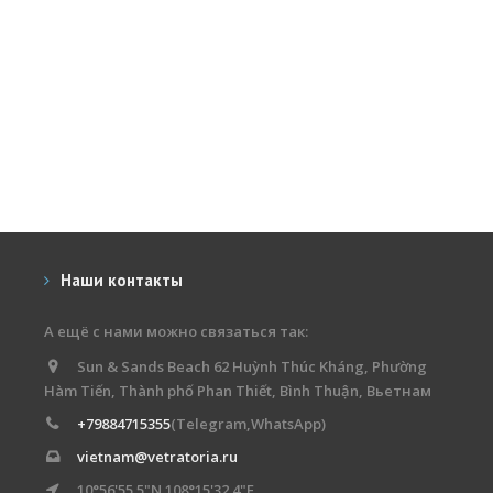
Наши контакты
А ещё с нами можно связаться так:
Sun & Sands Beach 62 Huỳnh Thúc Kháng, Phường
Hàm Tiến, Thành phố Phan Thiết, Bình Thuận, Вьетнам
+79884715355
(Telegram,WhatsApp)
vietnam@vetratoria.ru
10°56'55.5"N 108°15'32.4"E