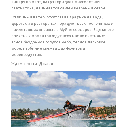
января по март, как утверждает многолетняя
Обучение Виндсерфингу
статистика, начинается самый ветреный сезон.
Прокат виндсерфинга и винг фойла
Отличный ветер, отсутствие трафика на воде,
дорогах и в ресторанах порадуют всех постоянных и
Классический серфинг и SUP
прилетевших впервые в Муйне серферов. Еще много
приятных моментов ждут всех нас во Вьетнаме:
Продажа оборудования
ясное бездонное голубое небо, теплое ласковое
море, изобилие свежайших фруктов и
Обучение кайтсерфингу
морепродуктов.
Система скидок
Ждем в гости, Друзья
Обучение Wing Foil