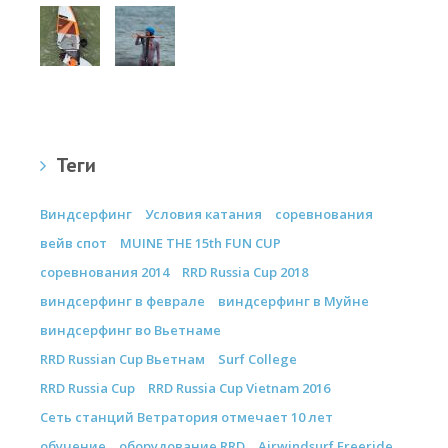
Теги
Виндсерфинг
Условия катания
соревнования
вейв спот
MUINE THE 15th FUN CUP
соревнования 2014
RRD Russia Cup 2018
виндсерфинг в феврале
виндсерфинг в Муйне
виндсерфинг во Вьетнаме
RRD Russian Cup Вьетнам
Surf College
RRD Russia Cup
RRD Russia Cup Vietnam 2016
Сеть станций Ветратория отмечает 10 лет
обучение
оборудование RRD
Airwindsurf Freeride