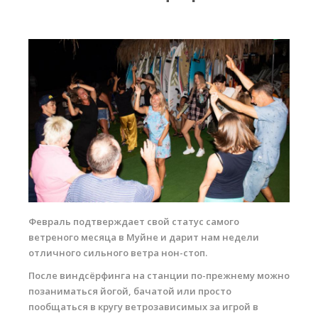
RRD Russian Cup
Вьетнам
Новости
Медиа
Фото
Видео
Места катания
Наши станции
Февраль подтверждает свой статус самого
Ветратория.Дахаб
ветреного месяца в Муйне и дарит нам недели
Ветратория Россия
отличного сильного ветра нон-стоп.
После виндсёрфинга на станции по-прежнему можно
Ветратория.Вьетнам
позаниматься йогой, бачатой или просто
Цены
пообщаться в кругу ветрозависимых за игрой в