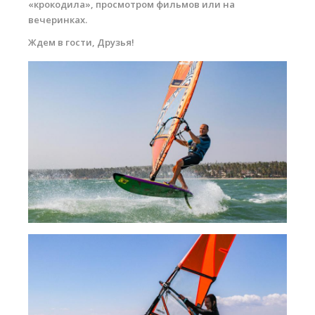
«крокодила», просмотром фильмов или на
Обучение Виндсерфингу
вечеринках.
Прокат виндсерфинга и винг фойла
Ждем в гости, Друзья!
Классический серфинг и SUP
Продажа оборудования
Обучение кайтсерфингу
Система скидок
Обучение Wing Foil