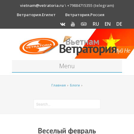
vietnam@vetratoria.ru
\ +79884715355 (telegram)
Ветратория.Египет
Ветратория.Россия
RU
EN
DE
Menu
Станция
Главная
›
Блоги
›
О станции
Как к нам добраться?
Прогноз погоды
Оборудование
Веселый февраль