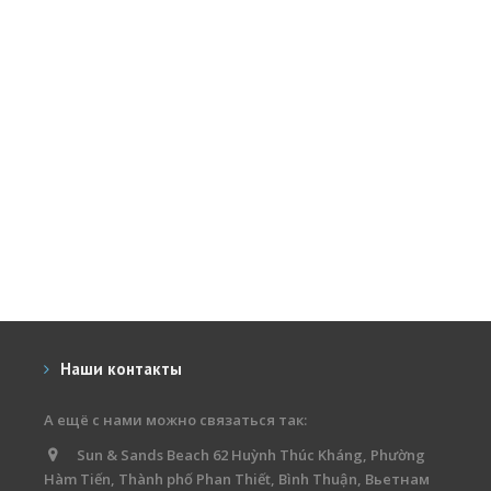
Наши контакты
А ещё с нами можно связаться так:
Sun & Sands Beach 62 Huỳnh Thúc Kháng, Phường
Hàm Tiến, Thành phố Phan Thiết, Bình Thuận, Вьетнам