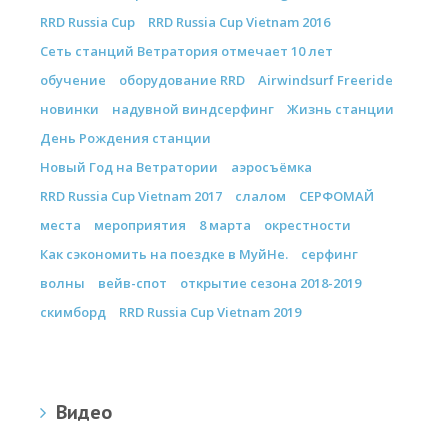
RRD Russia Cup
RRD Russia Cup Vietnam 2016
Сеть станций Ветратория отмечает 10 лет
обучение
оборудование RRD
Airwindsurf Freeride
новинки
надувной виндсерфинг
Жизнь станции
День Рождения станции
Новый Год на Ветратории
аэросъёмка
RRD Russia Cup Vietnam 2017
слалом
СЕРФОМАЙ
места
мероприятия
8 марта
окрестности
Как сэкономить на поездке в МуйНе.
серфинг
волны
вейв-спот
открытие сезона 2018-2019
скимборд
RRD Russia Cup Vietnam 2019
Видео