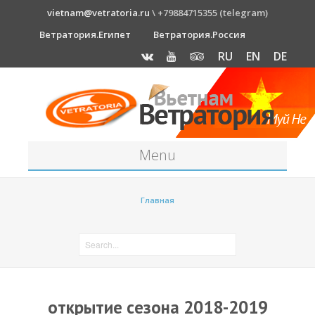
vietnam@vetratoria.ru
\ +79884715355 (telegram)
Ветратория.Египет
Ветратория.Россия
RU
EN
DE
Menu
Станция
Главная
О станции
Как к нам добраться?
Прогноз погоды
Оборудование
открытие сезона 2018-2019