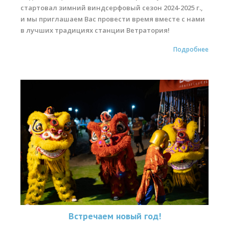
стартовал зимний виндсерфовый сезон 2024-2025 г.,
Обучение Виндсерфингу
и мы приглашаем Вас провести время вместе с нами
Прокат виндсерфинга и винг фойла
в лучших традициях станции Ветратория!
Классический серфинг и SUP
Подробнее
Продажа оборудования
Обучение кайтсерфингу
Система скидок
Обучение Wing Foil
Встречаем новый год!