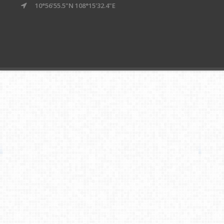
10°56'55.5"N 108°15'32.4"E