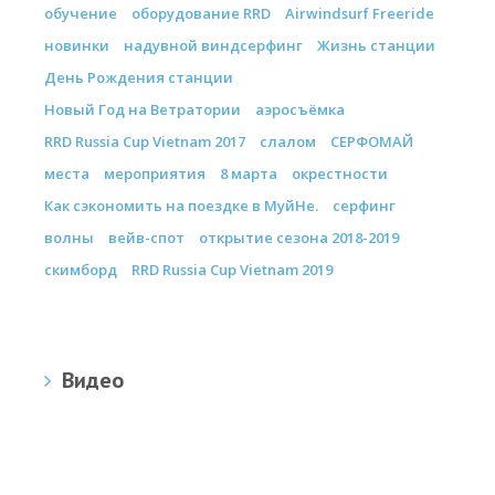
обучение
оборудование RRD
Airwindsurf Freeride
новинки
надувной виндсерфинг
Жизнь станции
День Рождения станции
Новый Год на Ветратории
аэросъёмка
RRD Russia Cup Vietnam 2017
слалом
СЕРФОМАЙ
места
мероприятия
8 марта
окрестности
Как сэкономить на поездке в МуйНе.
серфинг
волны
вейв-спот
открытие сезона 2018-2019
скимборд
RRD Russia Cup Vietnam 2019
Видео