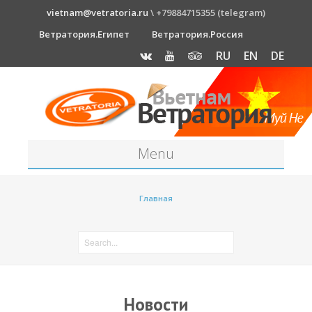
vietnam@vetratoria.ru
\ +79884715355 (telegram)
Ветратория.Египет
Ветратория.Россия
RU
EN
DE
Menu
Станция
Главная
О станции
Как к нам добраться?
Прогноз погоды
Оборудование
Новости