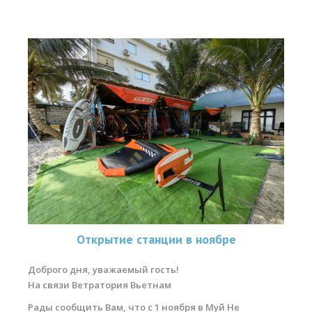
RRD Russian Cup
Вьетнам
Новости
Медиа
Фото
Видео
Места катания
Наши станции
Ветратория.Дахаб
Открытие станции в ноябре
Ветратория Россия
Доброго дня, уважаемый гость!
Ветратория.Вьетнам
На связи Ветратория Вьетнам
Цены
Рады сообщить Вам, что с 1 ноября в Муй Не