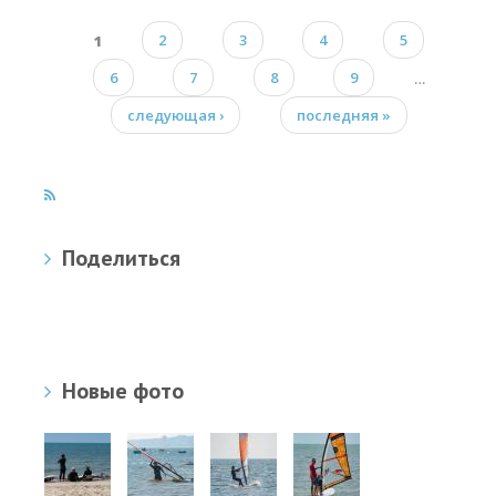
1
2
3
4
5
Страницы
6
7
8
9
…
следующая ›
последняя »
Поделиться
Новые фото