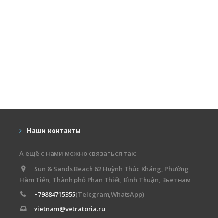
Наши контакты
А ещё с нами можно связаться так:
Sun & Sands Beach 62 Huỳnh Thúc Kháng, Phường
Hàm Tiến, Thành phố Phan Thiết, Bình Thuận, Вьетнам
+79884715355
(Telegram,WhatsApp)
vietnam@vetratoria.ru