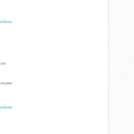
робнее
али
 алыми
робнее