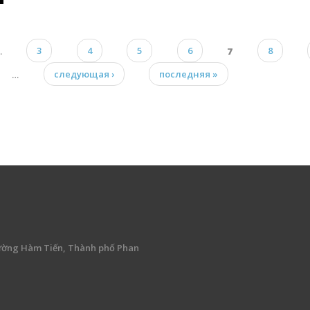
…
3
4
5
6
7
8
…
следующая ›
последняя »
ường Hàm Tiến, Thành phố Phan