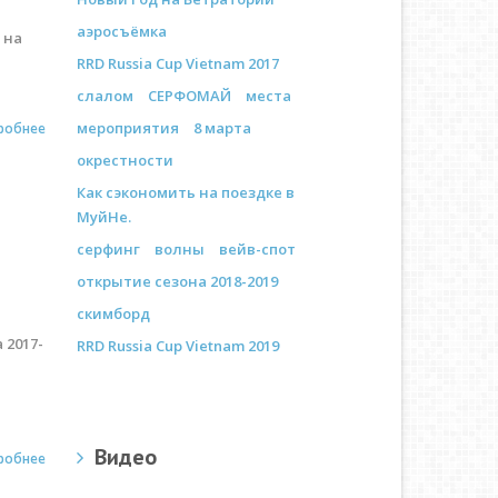
аэросъёмка
 на
а
RRD Russia Cup Vietnam 2017
слалом
СЕРФОМАЙ
места
мероприятия
8 марта
робнее
окрестности
Как сэкономить на поездке в
МуйНе.
серфинг
волны
вейв-спот
открытие сезона 2018-2019
скимборд
 2017-
RRD Russia Cup Vietnam 2019
я
Видео
робнее