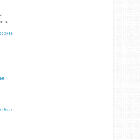
на
рта.
робнее
не
робнее