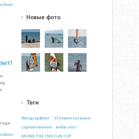
робнее
Новые фото
рыт!
ою
ед
и
Теги
Виндсерфинг
Условия катания
года.
соревнования
вейв спот
робнее
MUINE THE 15th FUN CUP