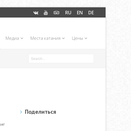
RU
EN
DE
Медиа
Места катания
Цены
Поделиться
ря!