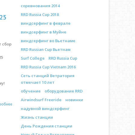
соревнования 2014
RRD Russia Cup 2018
25
виндсерфинг в феврале
виндсерфинг в Муйне
и
виндсерфинг во Вьетнаме
т сбор
RRD Russian Cup Вьетнам
25
Surf College
RRD Russia Cup
RRD Russia Cup Vietnam 2016
Сеть станций Ветратория
отмечает 10 лет
му!
обучение
оборудование RRD
Airwindsurf Freeride
новинки
робнее
надувной виндсерфинг
Жизнь станции
День Рождения станции
Новый Год на Ветратории