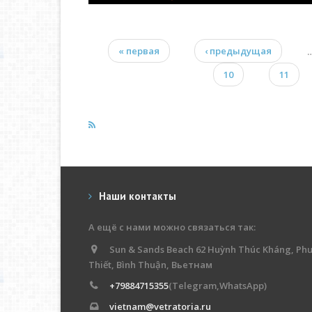
« первая
‹ предыдущая
Страницы
10
11
Наши контакты
А ещё с нами можно связаться так:
Sun & Sands Beach 62 Huỳnh Thúc Kháng, Ph
Thiết, Bình Thuận, Вьетнам
+79884715355
(Telegram,WhatsApp)
vietnam@vetratoria.ru