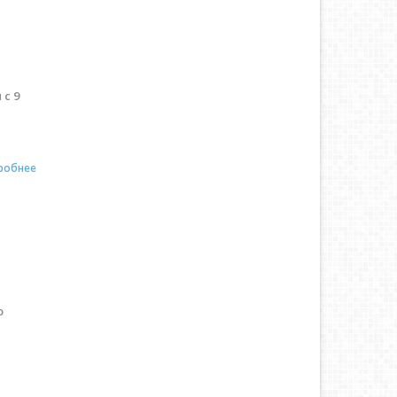
с 9
робнее
о