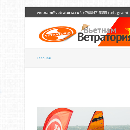
vietnam@vetratoria.ru
\ +79884715355 (telegram)
Главная