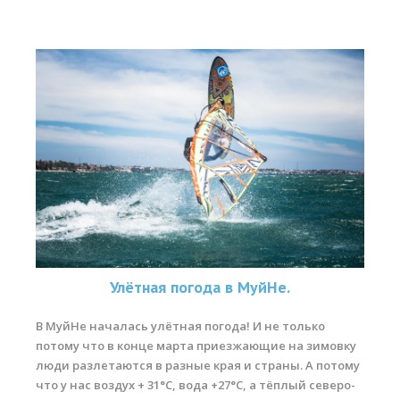
RRD Russian Cup
Вьетнам
Новости
Медиа
Фото
Видео
Места катания
Наши станции
Ветратория.Дахаб
Улётная погода в МуйНе.
Ветратория Россия
В МуйНе началась улётная погода! И не только
потому что в конце марта приезжающие на зимовку
Ветратория.Вьетнам
люди разлетаются в разные края и страны. А потому
Цены
что у нас воздух + 31°C, вода +27°C, а тёплый северо-