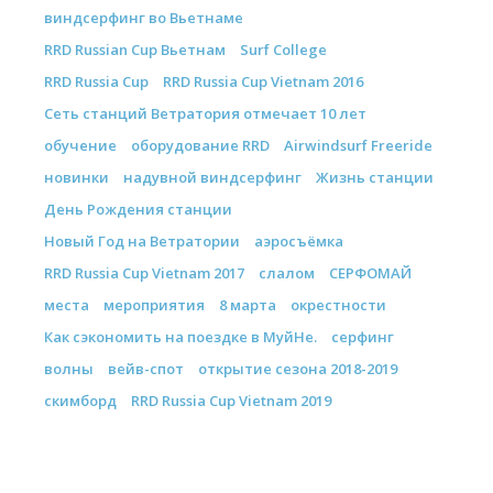
виндсерфинг во Вьетнаме
RRD Russian Cup Вьетнам
Surf College
RRD Russia Cup
RRD Russia Cup Vietnam 2016
Сеть станций Ветратория отмечает 10 лет
обучение
оборудование RRD
Airwindsurf Freeride
новинки
надувной виндсерфинг
Жизнь станции
День Рождения станции
Новый Год на Ветратории
аэросъёмка
RRD Russia Cup Vietnam 2017
слалом
СЕРФОМАЙ
места
мероприятия
8 марта
окрестности
Как сэкономить на поездке в МуйНе.
серфинг
волны
вейв-спот
открытие сезона 2018-2019
скимборд
RRD Russia Cup Vietnam 2019