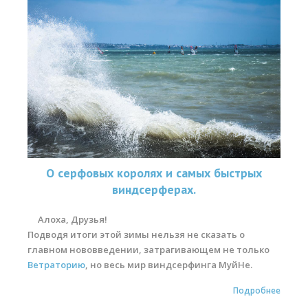
О серфовых королях и самых быстрых
виндсерферах.
Алоха, Друзья!
Подводя итоги этой зимы нельзя не сказать о
главном нововведении, затрагивающем не только
Ветраторию
, но весь мир виндсерфинга МуйНе.
Подробнее