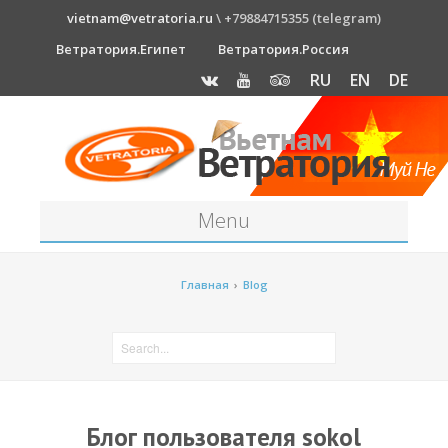
vietnam@vetratoria.ru
\ +79884715355 (telegram)
Ветратория.Египет
Ветратория.Россия
RU
EN
DE
Menu
Станция
Главная
›
Blog
О станции
Как к нам добраться?
Прогноз погоды
Оборудование
Блог пользователя sokol