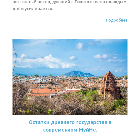
восточный ветер, дующий с Тихого океана с каждым
Обучение Виндсерфингу
днём усиливается.
Прокат виндсерфинга и винг фойла
Подробнее
Классический серфинг и SUP
Продажа оборудования
Обучение кайтсерфингу
Система скидок
Обучение Wing Foil
Остатки древнего государства в
современном МуйНе.