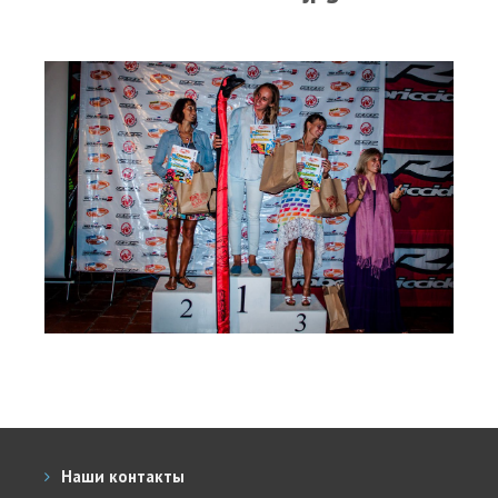
RRD Russian Cup
Вьетнам
Новости
Медиа
Фото
Видео
Места катания
Наши станции
Ветратория.Дахаб
Ветратория Россия
Ветратория.Вьетнам
Цены
Наши контакты