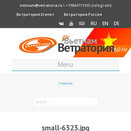
vietnam@vetratoria.ru
\ +79884715355 (telegram)
Ветратория.Египет
Ветратория.Россия
RU
EN
DE
Menu
Станция
Главная
О станции
Как к нам добраться?
Прогноз погоды
Оборудование
small-6323.jpg