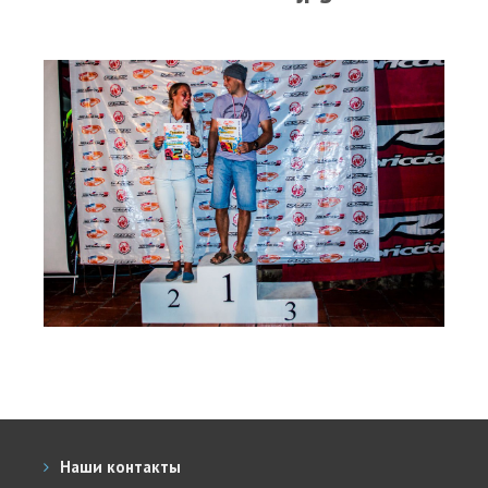
RRD Russian Cup
Вьетнам
Новости
Медиа
Фото
Видео
Места катания
Наши станции
Ветратория.Дахаб
Ветратория Россия
Ветратория.Вьетнам
Цены
Наши контакты