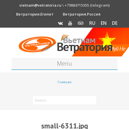
vietnam@vetratoria.ru
\ +79884715355 (telegram)
Ветратория.Египет
Ветратория.Россия
RU
EN
DE
Menu
Станция
Главная
О станции
Как к нам добраться?
Прогноз погоды
Оборудование
small-6311.jpg