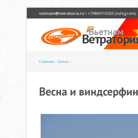
vietnam@vetratoria.ru
\ +79884715355 (telegram)
Главная
›
Блоги
›
Весна и виндсерфин