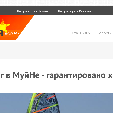
Ветратория.Египет
Ветратория.Россия
Станция
Новости
г в МуйНе - гарантировано 