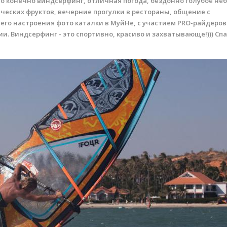
то конечно виндсерфинг, отличная погода, бездонно голубое неб
ческих фруктов, вечерние прогулки в рестораны, общение с
го настроения фото каталки в МуйНе, с участием PRO-райдеров
и. Виндсерфинг - это спортивно, красиво и захватывающе!))) Сп