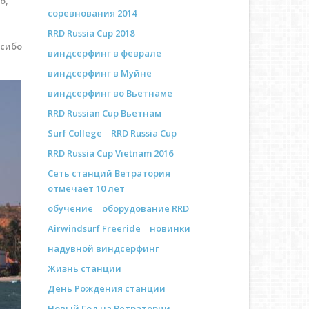
о,
соревнования 2014
RRD Russia Cup 2018
асибо
виндсерфинг в феврале
виндсерфинг в Муйне
виндсерфинг во Вьетнаме
RRD Russian Cup Вьетнам
Surf College
RRD Russia Cup
RRD Russia Cup Vietnam 2016
Сеть станций Ветратория
отмечает 10 лет
обучение
оборудование RRD
Airwindsurf Freeride
новинки
надувной виндсерфинг
Жизнь станции
День Рождения станции
Новый Год на Ветратории