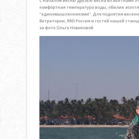
С началом весны друзья! Весна во Вьетнаме э
комфортная температура воды, обилие экзоти
"единомышленниками". Для поднятия весенне
Ветратории, RRD Россия и гостей нашей станци
за фото Ольге Новиковой