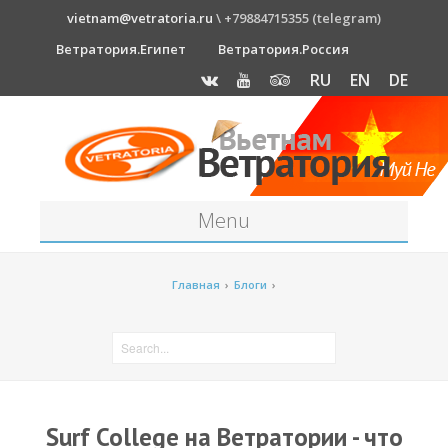
vietnam@vetratoria.ru
\ +79884715355 (telegram)
Ветратория.Египет
Ветратория.Россия
RU
EN
DE
Menu
Станция
Главная
›
Блоги
›
О станции
Как к нам добраться?
Прогноз погоды
Оборудование
Surf College на Ветратории - что