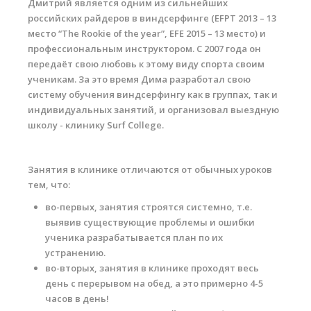
Дмитрий является одним из сильнейших
Обучение Виндсерфингу
российских райдеров в виндсерфинге (EFPT 2013 – 13
место “The Rookie of the year”, EFE 2015 – 13 место) и
Прокат виндсерфинга и винг фойла
профессиональным инструктором. С 2007 года он
передаёт свою любовь к этому виду спорта своим
Классический серфинг и SUP
ученикам. За это время Дима разработал свою
Продажа оборудования
систему обучения виндсерфингу как в группах, так и
индивидуальных занятий, и организовал выездную
Обучение кайтсерфингу
школу - клинику Surf College.
Система скидок
Занятия в клинике отличаются от обычных уроков
Обучение Wing Foil
тем, что:
во-первых, занятия строятся системно, т.е.
выявив существующие проблемы и ошибки
ученика разрабатывается план по их
устранению.
во-вторых, занятия в клинике проходят весь
день с перерывом на обед, а это примерно 4-5
часов в день!