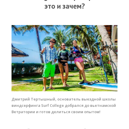
RRD Russian Cup
это и зачем?
Вьетнам
Новости
Медиа
Фото
Видео
Места катания
Наши станции
Ветратория.Дахаб
Дмитрий Тертышный, основатель выездной школы
Ветратория Россия
виндсерфинга Surf College добрался до вьетнамской
Ветратории и готов делиться своим опытом!
Ветратория.Вьетнам
Цены