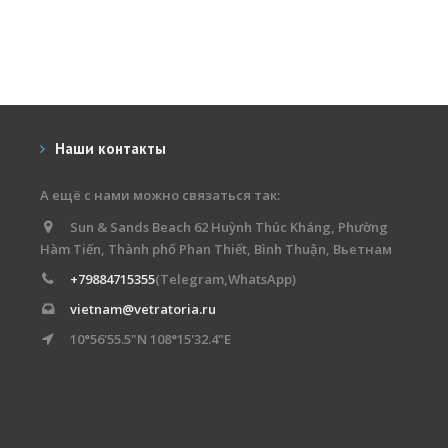
Наши контакты
А ещё с нами можно связаться так:
Sun & Sands Beach 62 Huỳnh Thúc Kháng, Phường
Hàm Tiến, Thành phố Phan Thiết, Bình Thuận, Вьетнам
+79884715355
(Telegram,WhatsApp)
vietnam@vetratoria.ru
10°56'55.5"N 108°15'32.4"E