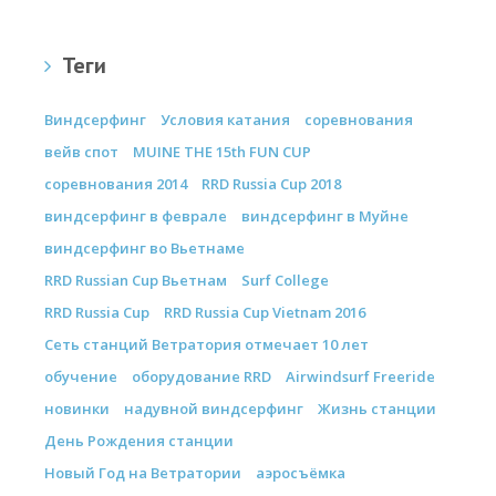
Теги
Виндсерфинг
Условия катания
соревнования
вейв спот
MUINE THE 15th FUN CUP
соревнования 2014
RRD Russia Cup 2018
виндсерфинг в феврале
виндсерфинг в Муйне
виндсерфинг во Вьетнаме
RRD Russian Cup Вьетнам
Surf College
RRD Russia Cup
RRD Russia Cup Vietnam 2016
Сеть станций Ветратория отмечает 10 лет
обучение
оборудование RRD
Airwindsurf Freeride
новинки
надувной виндсерфинг
Жизнь станции
День Рождения станции
Новый Год на Ветратории
аэросъёмка