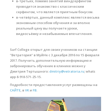
в-третьих, помимо занятий виндсерфингом
проводится знакомство с классическим
серфингом, что является приятным бонусом.
в-четвёртых, данный комплекс является весьма
экономным способом обучения и за вполне
реальный цену вы получаете уроки,
видеосъёмку и незабываемые впечатления.
Surf College открыт для своих учеников на станции
"Ветратория" в МуйНе с 3 декабря 2016 по 15 февраля
2017. Получить дополнительную информацию и
забронировать обучение в клинике можно у
Дмитрия Тертышного:
dmitriy@vetratoria.ru
; whats
app 8-918-571-25-15.
Подробности предоставления услуг размещены на
САЙТЕ
, в
VK
и
FB
.