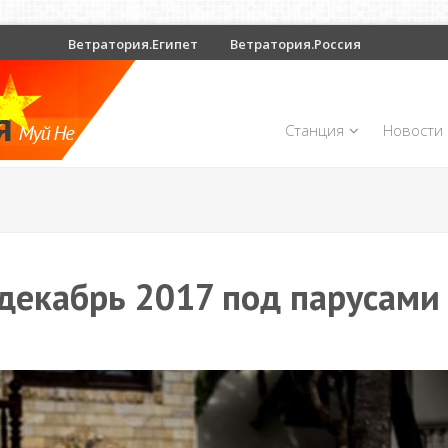
Ветратория.Египет
Ветратория.Россия
Станция
Новости
декабрь 2017 под парусами 