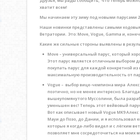
Друзья, мы рады сообщить, что теперь можно
хватит всем!
Мы начинаем эту зиму под новыми парусами 20
Наши новинки представлены самыми ходовым
Ветратории. Это: Move, Vogue, Gamma и, конечн
Какие же сильные стороны выявлены в резуль
Move – универсальный парус, который хоро
Этот парус является отличным выбором дл
покупать парус для каждой конкретной из 
максимальную производительность от пар
Vogue – выбор вице-чемпиона мира Алекса
поэтично, но не менее интересно. Благод
вышеупомянутого Муссолини, была разработ
уменьшен вес! Теперь этот вейвовый пару
Вот как описывает новый Vogue MK9 Алекс 
Мауи до Позо, до Дании, и я использовал е
которые я когда-либо видел и с лёгким ве
позволяет мне сосредоточиться на моих 