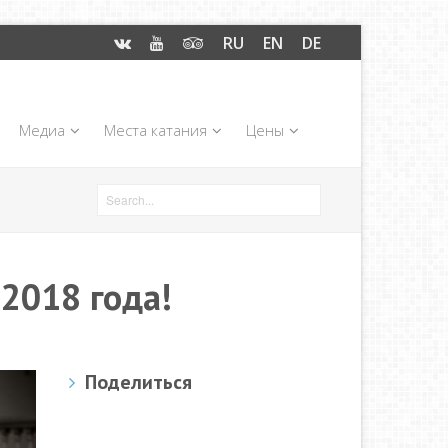
RU
EN
DE
Медиа
Места катания
Цены
2018 года!
Поделиться