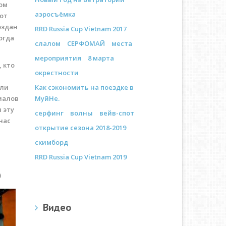
ом
аэросъёмка
тот
оздан
RRD Russia Cup Vietnam 2017
огда
слалом
СЕРФОМАЙ
места
мероприятия
8 марта
 кто
окрестности
или
Как сэкономить на поездке в
иалов
МуйНе.
 эту
серфинг
волны
вейв-спот
нас
открытие сезона 2018-2019
скимборд
RRD Russia Cup Vietnam 2019
)
Видео