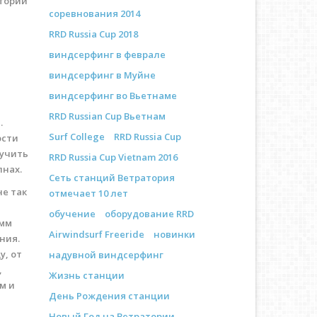
атории
соревнования 2014
RRD Russia Cup 2018
виндсерфинг в феврале
виндсерфинг в Муйне
виндсерфинг во Вьетнаме
RRD Russian Cup Вьетнам
.
Surf College
RRD Russia Cup
ости
лучить
RRD Russia Cup Vietnam 2016
лнах.
Сеть станций Ветратория
не так
отмечает 10 лет
обучение
оборудование RRD
амм
Airwindsurf Freeride
новинки
ния.
у, от
надувной виндсерфинг
,
Жизнь станции
м и
День Рождения станции
Новый Год на Ветратории