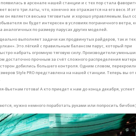
появилась в арсенале нашей станции и с тех пор стала фаворит
ет всего три латы, что, конечно же отражается на его весе. И э
том он является весьма тяговитым и хорошо управляемым. Был с
обывателя он будет интересен в условиях пограничного ветра, к
а аналогичных по размеру парусах других моделей.
идеально выполняет задачи как продвинутых райдеров, так и тех,
улкан». Это лёгкий с правильным балансом парус, который при
ыстро набрать огромную тяговую силу. Производители уменьш
этом достаточно прочным за счёт сложного распределения матер
сторон добились большего контроля. Одним словом, перекроили
азмеров Style PRO представлена на нашей станции. Теперь вы от 
.
я-Вьетнам готова! А кто приедет к нам до конца декабря, успеет
аются, нужно немного поработать руками или попросить бичбоя: