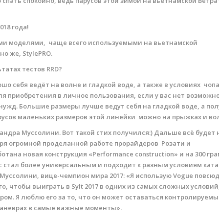
 спать спокойно, ведь парусов этой зимой на вьетнамской Ветр
18 года!
и моделями, чаще всего используемыми на вьетнамской
о же, StylePRO.
татах тестов RRD?
шо себя ведёт на волне и гладкой воде, а также в условиях чопа
я приобретения в личное пользования, если у вас нет возможн
нужд. Большие размеры лучше ведут себя на гладкой воде, а по
усов маленьких размеров этой линейки можно на прыжках и во
ндра Муссолини. Вот такой стих получился:) Дальше всё будет 
аря огромной проделанной работе прорайдеров Розати и
ана новая конструкция «Performance construction» и на 300 гр
с стал более универсальным и подходит к разным условиям ката
Муссолини, вице-чемпион мира 2017: «Я использую Vogue повсюд
го, чтобы выиграть в Sylt 2017 в одних из самых сложных условий
тром. Я люблю его за то, что он может оставаться контролируемы
маневрах в самые важные моменты».