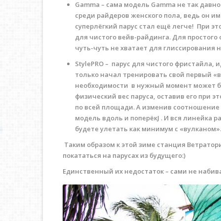
Gamma – сама модель Gamma не так давно 
среди райдеров женского пола, ведь он име
суперлёгкий парус стал ещё легче! При э
для чистого вейв-райдинга. Для простого 
чуть-чуть не хватает для глиссирования н
StylePRO – парус для чистого фристайла, 
только начал тренировать свой первый «в
необходимости в нужный момент может б
физический вес паруса, оставив его при 
по всей площади. А изменив соотношение 
модель вдоль и поперёкJ . И вся линейка р
будете улетать как минимум с «вулканом»
Таким образом к этой зиме станция Ветратори
покататься на парусах из будущего:)
Единственный их недостаток – сами не набив