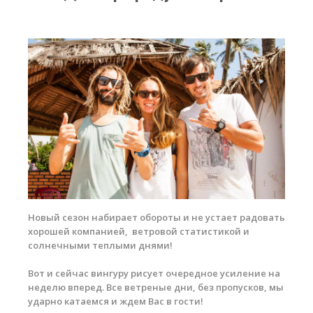
RRD Russian Cup
Вьетнам
Новости
Медиа
Фото
Видео
Места катания
Наши станции
Новый сезон набирает обороты и не устает радовать
Ветратория.Дахаб
хорошей компанией, ветровой статистикой и
солнечными теплыми днями!
Ветратория Россия
Ветратория.Вьетнам
Вот и сейчас вингуру рисует очередное усиление на
неделю вперед. Все ветреные дни, без пропусков, мы
Цены
ударно катаемся и ждем Вас в гости!