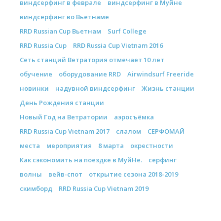
виндсерфинг в феврале
виндсерфинг в Муйне
виндсерфинг во Вьетнаме
RRD Russian Cup Вьетнам
Surf College
RRD Russia Cup
RRD Russia Cup Vietnam 2016
Сеть станций Ветратория отмечает 10 лет
обучение
оборудование RRD
Airwindsurf Freeride
новинки
надувной виндсерфинг
Жизнь станции
День Рождения станции
Новый Год на Ветратории
аэросъёмка
RRD Russia Cup Vietnam 2017
слалом
СЕРФОМАЙ
места
мероприятия
8 марта
окрестности
Как сэкономить на поездке в МуйНе.
серфинг
волны
вейв-спот
открытие сезона 2018-2019
скимборд
RRD Russia Cup Vietnam 2019