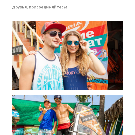
Обучение Виндсерфингу
Друзья, присоединяйтесь!
Прокат виндсерфинга и винг фойла
Классический серфинг и SUP
Продажа оборудования
Обучение кайтсерфингу
Система скидок
Обучение Wing Foil