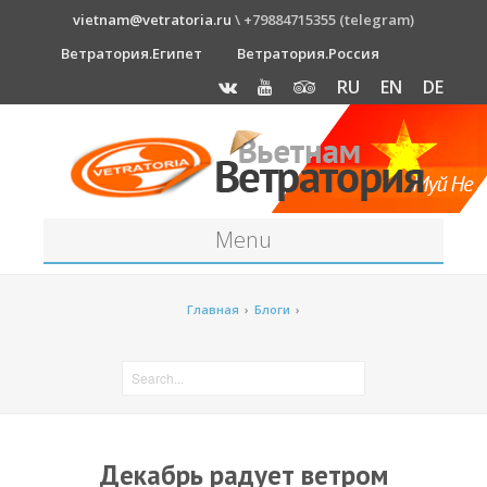
vietnam@vetratoria.ru
\ +79884715355 (telegram)
Ветратория.Египет
Ветратория.Россия
RU
EN
DE
Menu
Станция
Главная
›
Блоги
›
О станции
Как к нам добраться?
Прогноз погоды
Оборудование
Декабрь радует ветром