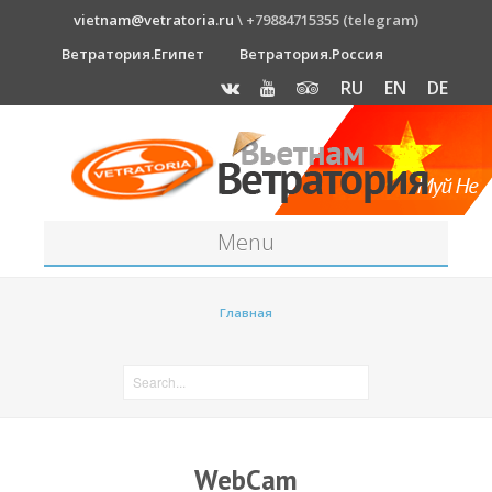
vietnam@vetratoria.ru
\ +79884715355 (telegram)
Ветратория.Египет
Ветратория.Россия
RU
EN
DE
Menu
Станция
Главная
О станции
Как к нам добраться?
Прогноз погоды
Оборудование
WebCam