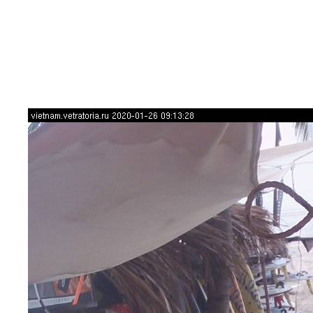
RRD Russian Cup
Вьетнам
Новости
Медиа
Фото
Видео
Места катания
Наши станции
Ветратория.Дахаб
Ветратория Россия
Ветратория.Вьетнам
Цены