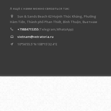
А ещё с нами можно связаться так:
Sun & Sands Beach 62 Huỳnh Thúc Kháng, Phường
Hàm Tiến, Thành phố Phan Thiết, Bình Thuận, Вьетнам
+79884715355
(Telegram,WhatsApp)
vietnam@vetratoria.ru
10°56'55.5"N 108°15'32.4"E