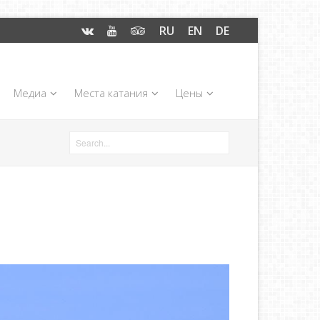
RU
EN
DE
Медиа
Места катания
Цены