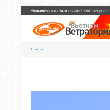
vietnam@vetratoria.ru
\ +79884715355 (telegram)
Главная