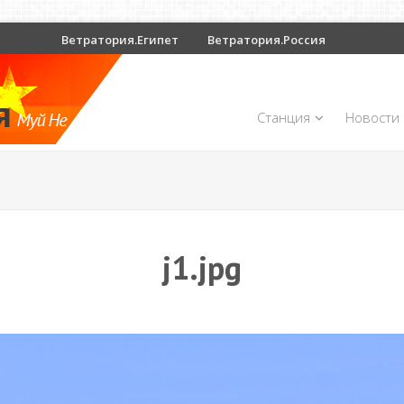
Ветратория.Египет
Ветратория.Россия
Станция
Новости
j1.jpg