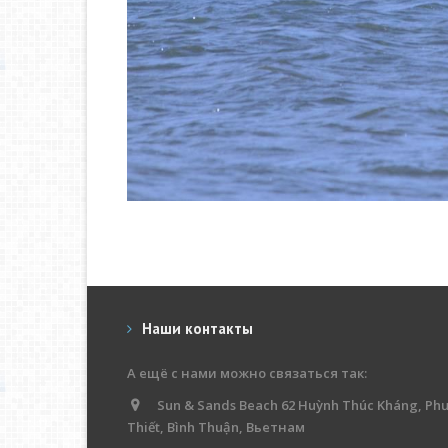
Наши контакты
А ещё с нами можно связаться так:
Sun & Sands Beach 62 Huỳnh Thúc Kháng, Ph
Thiết, Bình Thuận, Вьетнам