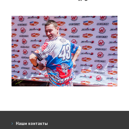
RRD Russian Cup
Вьетнам
Новости
Медиа
Фото
Видео
Места катания
Наши станции
Ветратория.Дахаб
Ветратория Россия
Ветратория.Вьетнам
Цены
Наши контакты