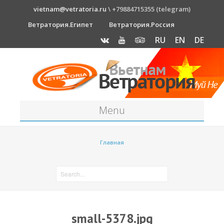
vietnam@vetratoria.ru
\ +79884715355 (telegram)
Ветратория.Египет
Ветратория.Россия
RU
EN
DE
Menu
Станция
Главная
О станции
Как к нам добраться?
Прогноз погоды
Оборудование
small-5378.jpg