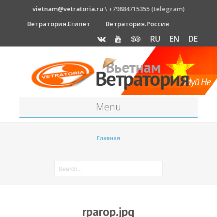
vietnam@vetratoria.ru
\ +79884715355 (telegram)
Ветратория.Египет
Ветратория.Россия
RU
EN
DE
Menu
Станция
Главная
О станции
Как к нам добраться?
Прогноз погоды
Оборудование
rparop.jpg