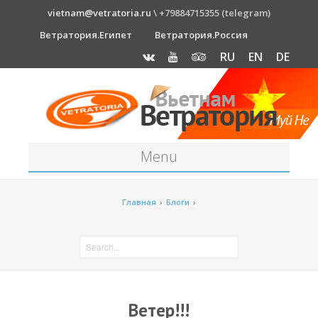
vietnam@vetratoria.ru
\ +79884715355 (telegram)
Ветратория.Египет
Ветратория.Россия
RU
EN
DE
Menu
Станция
Главная
›
Блоги
›
О станции
Как к нам добраться?
Прогноз погоды
Оборудование
Ветер!!!