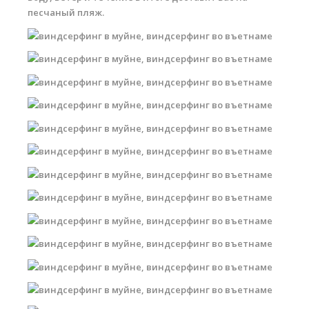
песчаный пляж.
Обучение Виндсерфингу
Прокат виндсерфинга и винг фойла
Классический серфинг и SUP
Продажа оборудования
Обучение кайтсерфингу
Система скидок
Обучение Wing Foil