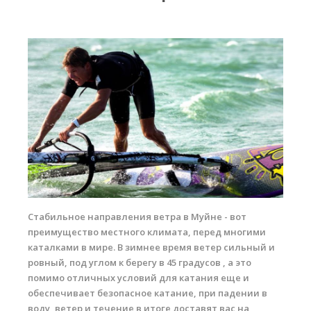
RRD Russian Cup
Вьетнам
Новости
Медиа
Фото
Видео
Места катания
Наши станции
Стабильное направления ветра в
Муйне
- вот
Ветратория.Дахаб
преимущество местного климата, перед многими
Ветратория Россия
каталками в мире. В зимнее время ветер сильный и
ровный, под углом к берегу в 45 градусов , а это
Ветратория.Вьетнам
помимо отличных условий для катания еще и
обеспечивает безопасное катание, при падении в
Цены
воду, ветер и течение в итоге доставят вас на