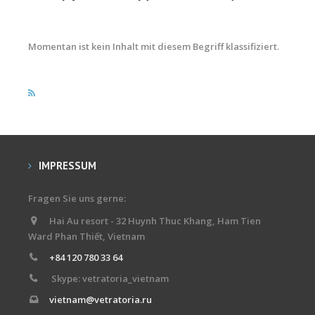
Materialverleih
Momentan ist kein Inhalt mit diesem Begriff klassifiziert.
IMPRESSUM
Fragen Sie uns gerne:
Hai Au resort - 32 Huynh Thuc Khang, Ham Tien
Ward Phan Thiết, Vietnam
+84 120 780 33 64
Skype: vetratoria_vietnam
vietnam@vetratoria.ru