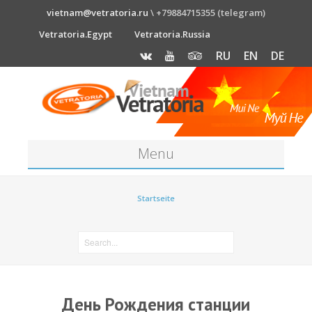
vietnam@vetratoria.ru
\ +79884715355 (telegram)
Vetratoria.Egypt
Vetratoria.Russia
RU
EN
DE
Menu
Über die Station
Startseite
About as
Diskont
SO ERREICHEN SIE UNS
Windsurfschule
День Рождения станции