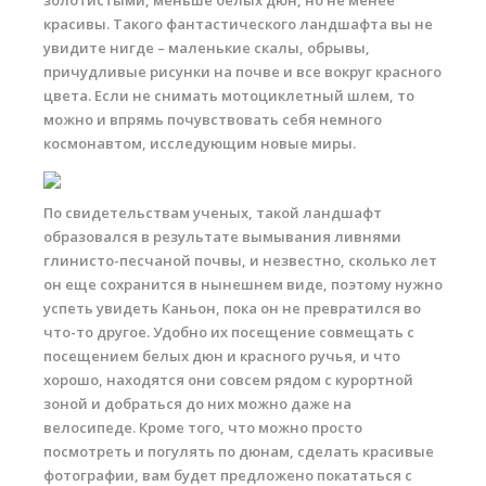
золотистыми, меньше белых дюн, но не менее
красивы. Такого фантастического ландшафта вы не
увидите нигде – маленькие скалы, обрывы,
причудливые рисунки на почве и все вокруг красного
цвета. Если не снимать мотоциклетный шлем, то
можно и впрямь почувствовать себя немного
космонавтом, исследующим новые миры.
По свидетельствам ученых, такой ландшафт
образовался в результате вымывания ливнями
глинисто-песчаной почвы, и незвестно, сколько лет
он еще сохранится в нынешнем виде, поэтому нужно
успеть увидеть Каньон, пока он не превратился во
что-то другое. Удобно их посещение совмещать с
посещением белых дюн и красного ручья, и что
хорошо, находятся они совсем рядом с курортной
зоной и добраться до них можно даже на
велосипеде. Кроме того, что можно просто
посмотреть и погулять по дюнам, сделать красивые
фотографии, вам будет предложено покататься с