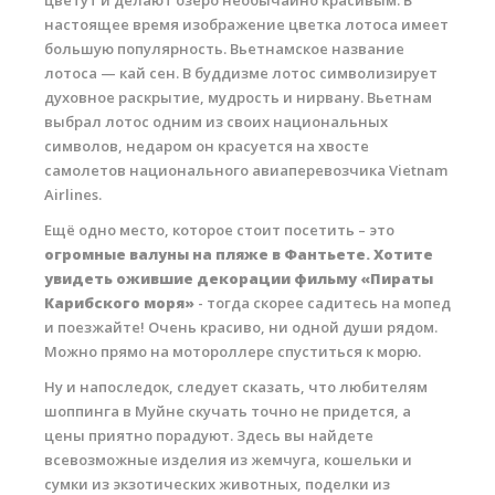
цветут и делают озеро необычайно красивым. В
настоящее время изображение цветка лотоса имеет
большую популярность. Вьетнамское название
лотоса — кай сен. В буддизме лотос символизирует
духовное раскрытие, мудрость и нирвану. Вьетнам
выбрал лотос одним из своих национальных
символов, недаром он красуется на хвосте
самолетов национального авиаперевозчика Vietnam
Airlines.
Ещё одно место, которое стоит посетить – это
огромные валуны на пляже в Фантьете. Хотите
увидеть ожившие декорации фильму «Пираты
Карибского моря»
- тогда скорее садитесь на мопед
и поезжайте! Очень красиво, ни одной души рядом.
Можно прямо на мотороллере спуститься к морю.
Ну и напоследок, следует сказать, что любителям
шоппинга в Муйне скучать точно не придется, а
цены приятно порадуют. Здесь вы найдете
всевозможные изделия из жемчуга, кошельки и
сумки из экзотических животных, поделки из