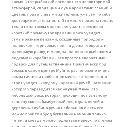
время. Этот рыбацкий поселок с его неповторимой
Обучение Виндсерфингу
атмосферой, сводящими с ума ароматами специй и
цветов, приветливыми жителями, уже сам по себе
Прокат виндсерфинга и винг фойла
достопримечательность. Это место примечательно
тем, что на таком маленьком участке земли за
Классический серфинг и SUP
короткий промежуток времени можно увидеть
Продажа оборудования
самые разные пейзажи, созданные природой и
человеком – и рисовые поля, и дюны, и овраги, и
Обучение кайтсерфингу
маленькую речку, и море, заполненное рыбацкими
лодками и кораблями – это просто невероятный
Система скидок
подарок для путешественника. Практически под
Обучение Wing Foil
боком, в самом центре Муйне, расположено очень
симпатичное и необычное место, которое точно
стоит увидеть каждому – красный ручей, название
которого переводится как
«Ручей Фей»
. Это
небольшая река, которая проходит по песчаному
каньону сквозь бамбуковый лес, вдоль полей и
деревень. Глубина ручья небольшая и весь его
можно пройти вброд буквально намочив только
пятки, а кое где можно подняться наверх по стенам
каньона и пройтись вдоль реки по берегу. Из-за