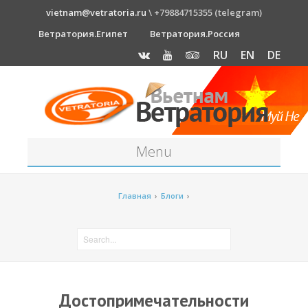
vietnam@vetratoria.ru
\ +79884715355 (telegram)
Ветратория.Египет
Ветратория.Россия
RU
EN
DE
Menu
Станция
Главная
›
Блоги
›
О станции
Как к нам добраться?
Прогноз погоды
Оборудование
Достопримечательности