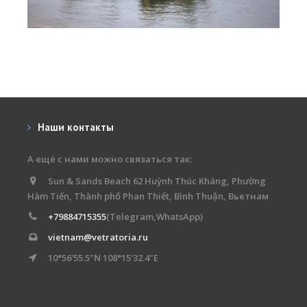
Наши контакты
А ещё с нами можно связаться так:
Sun & Sands Beach 62 Huỳnh Thúc Kháng, Phường
Hàm Tiến, Thành phố Phan Thiết, Bình Thuận, Вьетнам
+79884715355
(Telegram,WhatsApp)
vietnam@vetratoria.ru
10°56'55.5"N 108°15'32.4"E