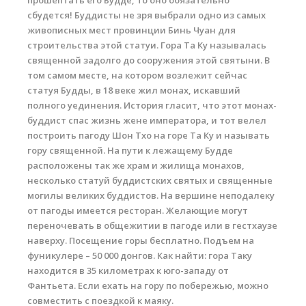
прошептать его Будде, то оно обязательно
сбудется! Буддисты не зря выбрали одно из самых
живописных мест провинции Бинь Чуан для
строительства этой статуи. Гора Та Ку называлась
священной задолго до сооружения этой святыни. В
том самом месте, на котором возлежит сейчас
статуя Будды, в 18 веке жил монах, искавший
полного уединения. История гласит, что этот монах-
буддист спас жизнь жене императора, и тот велел
построить пагоду Шон Тхо на горе Та Ку и называть
гору священной. На пути к лежащему Будде
расположены так же храм и жилища монахов,
несколько статуй буддистских святых и священные
могилы великих буддистов. На вершине неподалеку
от пагоды имеется ресторан. Желающие могут
переночевать в общежитии в пагоде или в гестхаузе
наверху. Посещение горы бесплатно. Подъем на
фуникулере – 50 000 донгов. Как найти: гора Таку
находится в 35 километрах к юго-западу от
Фантьета. Если ехать на гору по побережью, можно
совместить с поездкой к маяку.