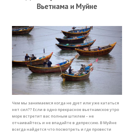
RRD Russian Cup
Вьетнама и Муйне
Вьетнам
Новости
Медиа
Фото
Видео
Места катания
Наши станции
Ветратория.Дахаб
Чем мы занимаемся когда не дует или уже кататься
Ветратория Россия
нет сил?? Если в одно прекрасное вьетнамское утро
море встретит вас полным штилем – не
Ветратория.Вьетнам
отчаивайтесь и не впадайте в депрессию. В Муйне
Цены
всегда найдется что посмотреть и где провести