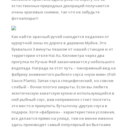
естественных природных декораций получаются
очень красивые снимки, так что не забудьте
фотоаппарат!
Как найти: красный ручей находится недалеко от
курортной зоны по дороге в деревню Муйне. Это
буквально 3 минуты пешком от нашей станции и от
территории отеля Hai Au. Километра через два
прогулка по Ручью Фей заканчивается у небольшого
водопада. Награда за этот путь – панорамный вид на
фабрику знаменитого рыбного соуса «нуок мам» (Fish
Sauce Plants). Запах соуса специфический, но совсем
слабый – бочки плотно закрыты. Если вы любите
экзотическую азиатскую кухню и использующийся в
ней рыбный соус, вам непременно стоит посетить
это место и прикупить бутылочку-другую соуса в
подарок. Хотя «фабрика» - характеристика условная,
все делается прямо на улице, тем не менее именно
здесь производят самый популярный во Вьетнаме