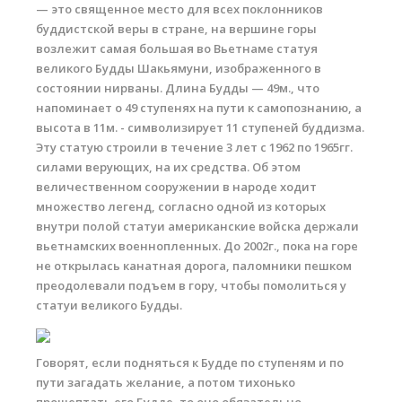
— это священное место для всех поклонников
буддистской веры в стране, на вершине горы
возлежит самая большая во Вьетнаме статуя
великого Будды Шакьямуни, изображенного в
состоянии нирваны. Длина Будды — 49м., что
напоминает о 49 ступенях на пути к самопознанию, а
высота в 11м. - символизирует 11 ступеней буддизма.
Эту статую строили в течение 3 лет с 1962 по 1965гг.
силами верующих, на их средства. Об этом
величественном сооружении в народе ходит
множество легенд, согласно одной из которых
внутри полой статуи американские войска держали
вьетнамских военнопленных. До 2002г., пока на горе
не открылась канатная дорога, паломники пешком
преодолевали подъем в гору, чтобы помолиться у
статуи великого Будды.
Говорят, если подняться к Будде по ступеням и по
пути загадать желание, а потом тихонько