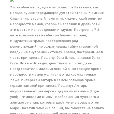
Это особое место, один из символов Вьетнама, как
нельзя лучше передающее дух этой страны. Чамские
башни - культурный памятник индуистской религии
народности чамов, которые населяли в древности
эти места и исповедовали индуизм. Построен в 7-8
вв. н.э., включает в себя три башни, точнее,
индуистских храма, претерпевших ряд
реконструкций, но сохранивших тайну старинной
кладки на внутренних стенах. Храмы, построенные в
честь принцессы Пошану, бога Шивы, а также быка
бога Шивы – Ниньды, действуют и по сей день.
Представители малочисленной в настоящее время
народности чамов молятся в этих храмах только
лежа. Интересен алтарь в самом большом храме
(храме чамской принцессы Пошану). Алтарь
внушительных размеров с двумя лингамами (Liga-
yoni) – символами Шивы , изображения мужского и
женского начал, которые дают жизнь всему в этом
мире. Посетив Чамские башни, вы сможете не только
увидеть памятник древней архитетуры, но и