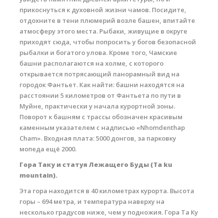
прикоснуться к духовной жизни чамов. Посидите,
отдохните в тени плюмерий возле башен, впитайте
атмосферу этого места. Рыбаки, живущие в округе
приходят сюда, чтобы попросить у богов безопасной
рыбалки и богатого улова. Кроме того, Чамские
башни располагаются на холме, с которого
открывается потрясающий панорамный вид на
городок Фантьет. Как найти: башни находятся на
расстоянии 5 километров от Фантьета по пути в
Муйне, практически у начала курортной зоны.
Поворот к башням с трассы обозначен красивым
каменным указателем с надписью «Nhomdenthap
Cham». Входная плата: 5000 донгов, за парковку
мопеда ещё 2000.
Гора Таку и статуя Лежащего Буды (Ta ku
mountain).
Эта гора находится в 40 километрах курорта. Высота
горы – 694 метра, и температура наверху на
несколько градусов ниже, чем у подножия. Гора Та Ку